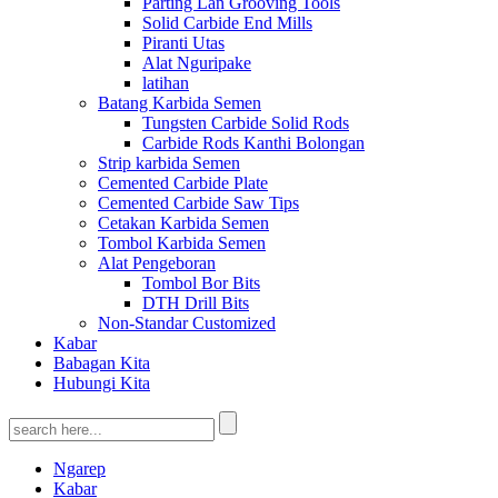
Parting Lan Grooving Tools
Solid Carbide End Mills
Piranti Utas
Alat Nguripake
latihan
Batang Karbida Semen
Tungsten Carbide Solid Rods
Carbide Rods Kanthi Bolongan
Strip karbida Semen
Cemented Carbide Plate
Cemented Carbide Saw Tips
Cetakan Karbida Semen
Tombol Karbida Semen
Alat Pengeboran
Tombol Bor Bits
DTH Drill Bits
Non-Standar Customized
Kabar
Babagan Kita
Hubungi Kita
Ngarep
Kabar