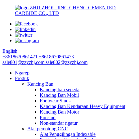
ZHU ZHOU JING CHENG CEMENTED
CARBIDE CO., LTD
English
+8618670861471
+8618670861473
sale801@zzyzhj.com
sale802@zzyzhj.com
Ngarep
Produk
Kancing Ban
Kancing ban sepeda
Kancing Ban Mobil
Footwear Studs
Kancing Ban Kendaraan Heavy Equipment
Kancing Ban Motor
Pin stud
Non-standar ngatur
Alat pemotong CNC
Alat Penggilingan Indexable