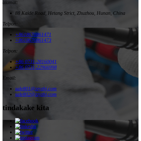
alamat:
88 Kaide Road, Hetang Strict, Zhuzhou, Hunan, China
Telpon:
+8618670861471
+8618670861473
Telpon:
+86 0731-28160041
+86 0731-22966998
Email:
sale801@zzyzhj.com
sale802@zzyzhj.com
tindakake kita