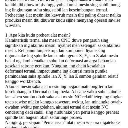
kanthi tliti dhuwur bisa nggayuh akurasi mesin sing stabil mung
ing lingkungan suhu sing stabil lan keseimbangan termal.
Preheating alat mesin iku kawruh mesin tliti paling dhasar nalika
produksi mesin tliti dhuwur kudu sijine menyang operasi sawise
wiwitan.
1, Apa kita kudu preheat alat mesin?
Karakteristik termal alat mesin CNC duwe pengaruh sing
signifikan ing akurasi mesin, nyathet meh setengah saka akurasi
mesin. Rel panuntun, sekrup, lan komponen liyane sing
digunakake ing spindle lan sumbu gerak X, Y, lan Z alat mesin
bakal ngalami kenaikan suhu lan deformasi amarga beban lan
gesekan sajrone gerakan. Nanging, ing chain kesalahan
deformasi termal, impact utama ing akurasi mesin punika
pamindahan saka spindle lan X, Y, lan Z sumbu gerakan relatif
kanggo workbench.
Akurasi mesin saka alat mesin ing negara mati long-term lan
keseimbangan Thermal cukup beda. Alasane yaiku suhu spindle
lan saben sumbu obah saka alat mesin NC relatif tetep ing tingkat
tetep sawise mlaku kanggo sawetara wektu, lan minangka owah-
owahan wektu pangolahan, akurasi termal alat mesin NC
cenderung dadi stabil, sing nuduhake yen perlu kanggo preheat
spindle lan bagean obah sadurunge proses.
Nanging, persiapan "Pemanasan" alat mesin wis ora digatekake
dening akeh pabrik.