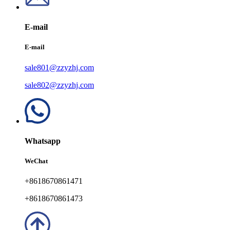
E-mail
E-mail
sale801@zzyzhj.com
sale802@zzyzhj.com
Whatsapp
WeChat
+8618670861471
+8618670861473