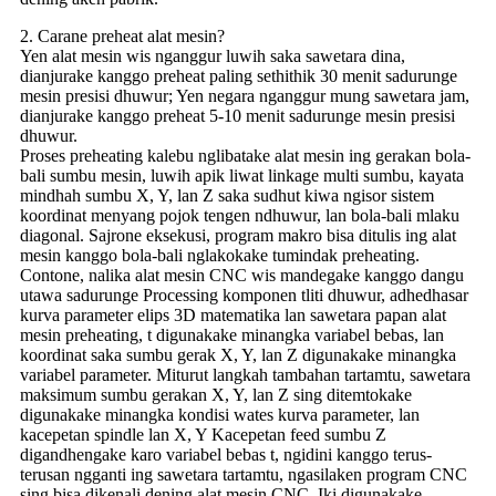
2. Carane preheat alat mesin?
Yen alat mesin wis nganggur luwih saka sawetara dina,
dianjurake kanggo preheat paling sethithik 30 menit sadurunge
mesin presisi dhuwur; Yen negara nganggur mung sawetara jam,
dianjurake kanggo preheat 5-10 menit sadurunge mesin presisi
dhuwur.
Proses preheating kalebu nglibatake alat mesin ing gerakan bola-
bali sumbu mesin, luwih apik liwat linkage multi sumbu, kayata
mindhah sumbu X, Y, lan Z saka sudhut kiwa ngisor sistem
koordinat menyang pojok tengen ndhuwur, lan bola-bali mlaku
diagonal. Sajrone eksekusi, program makro bisa ditulis ing alat
mesin kanggo bola-bali nglakokake tumindak preheating.
Contone, nalika alat mesin CNC wis mandegake kanggo dangu
utawa sadurunge Processing komponen tliti dhuwur, adhedhasar
kurva parameter elips 3D matematika lan sawetara papan alat
mesin preheating, t digunakake minangka variabel bebas, lan
koordinat saka sumbu gerak X, Y, lan Z digunakake minangka
variabel parameter. Miturut langkah tambahan tartamtu, sawetara
maksimum sumbu gerakan X, Y, lan Z sing ditemtokake
digunakake minangka kondisi wates kurva parameter, lan
kacepetan spindle lan X, Y Kacepetan feed sumbu Z
digandhengake karo variabel bebas t, ngidini kanggo terus-
terusan ngganti ing sawetara tartamtu, ngasilaken program CNC
sing bisa dikenali dening alat mesin CNC. Iki digunakake