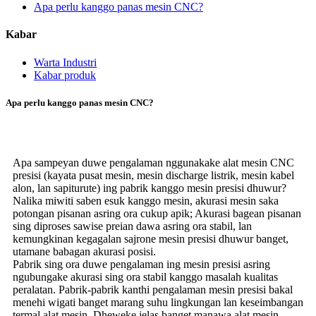
Apa perlu kanggo panas mesin CNC?
Kabar
Warta Industri
Kabar produk
Apa perlu kanggo panas mesin CNC?
Apa sampeyan duwe pengalaman nggunakake alat mesin CNC
presisi (kayata pusat mesin, mesin discharge listrik, mesin kabel
alon, lan sapiturute) ing pabrik kanggo mesin presisi dhuwur?
Nalika miwiti saben esuk kanggo mesin, akurasi mesin saka
potongan pisanan asring ora cukup apik; Akurasi bagean pisanan
sing diproses sawise preian dawa asring ora stabil, lan
kemungkinan kegagalan sajrone mesin presisi dhuwur banget,
utamane babagan akurasi posisi.
Pabrik sing ora duwe pengalaman ing mesin presisi asring
ngubungake akurasi sing ora stabil kanggo masalah kualitas
peralatan. Pabrik-pabrik kanthi pengalaman mesin presisi bakal
menehi wigati banget marang suhu lingkungan lan keseimbangan
termal alat mesin. Dheweke jelas banget manawa alat mesin