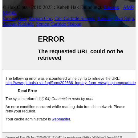
© Hak Cipta - 2010-2023 : Kabeh Hak Dilindungi.
Sitemap
-
AMP
Mobile
kancing ban
,
Sisipan Cnc
,
Cnc Carbide Sisipan
,
Kancing Ban Salju
,
Sisipan Karbida
,
Semen Carbide Sisipan
,