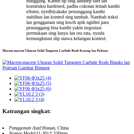
nunggang. Kanthi tip sing landhep silet lan
konstruksi hardened, padha cokotan lemah kanthi
efisien, nyedhiyakake penunggang kanthi
stabilitas lan kontrol sing tambah. Nambah traksi
lan genggaman sing luwih apik ngidini para
penunggang bisa kanthi yakin negosiasi
permukaan sing lunyu lan ora rata, nyuda
kemungkinan slip utawa kelangan kontrol.
Macem-macem Ukuran Solid Tungsten Carbide Rods Kosong lan Polesan
Katrangan singkat:
Panggonan Asal:
Hunan, China
Nomer Model:
(1-30) * 330mm