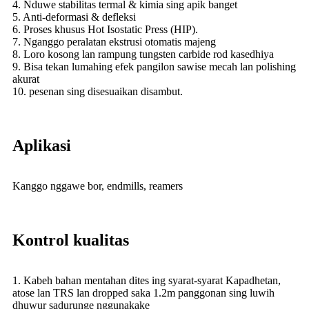
4. Nduwe stabilitas termal & kimia sing apik banget
5. Anti-deformasi & defleksi
6. Proses khusus Hot Isostatic Press (HIP).
7. Nganggo peralatan ekstrusi otomatis majeng
8. Loro kosong lan rampung tungsten carbide rod kasedhiya
9. Bisa tekan lumahing efek pangilon sawise mecah lan polishing
akurat
10. pesenan sing disesuaikan disambut.
Aplikasi
Kanggo nggawe bor, endmills, reamers
Kontrol kualitas
1. Kabeh bahan mentahan dites ing syarat-syarat Kapadhetan,
atose lan TRS lan dropped saka 1.2m panggonan sing luwih
dhuwur sadurunge nggunakake