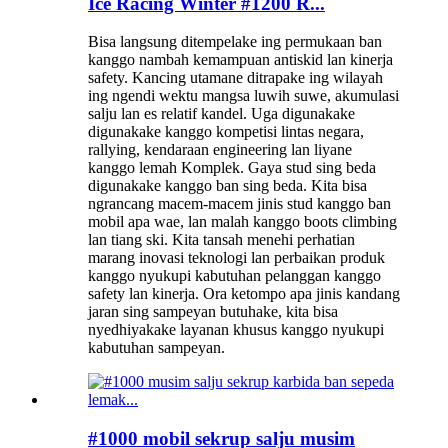
Ice Racing Winter #1200 R...
Bisa langsung ditempelake ing permukaan ban
kanggo nambah kemampuan antiskid lan kinerja
safety. Kancing utamane ditrapake ing wilayah
ing ngendi wektu mangsa luwih suwe, akumulasi
salju lan es relatif kandel. Uga digunakake
digunakake kanggo kompetisi lintas negara,
rallying, kendaraan engineering lan liyane
kanggo lemah Komplek. Gaya stud sing beda
digunakake kanggo ban sing beda. Kita bisa
ngrancang macem-macem jinis stud kanggo ban
mobil apa wae, lan malah kanggo boots climbing
lan tiang ski. Kita tansah menehi perhatian
marang inovasi teknologi lan perbaikan produk
kanggo nyukupi kabutuhan pelanggan kanggo
safety lan kinerja. Ora ketompo apa jinis kandang
jaran sing sampeyan butuhake, kita bisa
nyedhiyakake layanan khusus kanggo nyukupi
kabutuhan sampeyan.
#1000 mobil sekrup salju musim