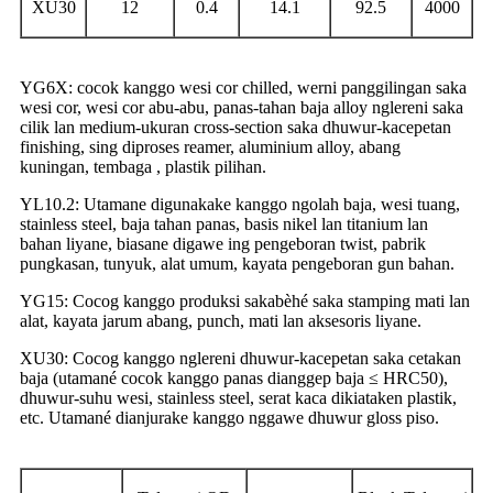
XU30
12
0.4
14.1
92.5
4000
YG6X: cocok kanggo wesi cor chilled, werni panggilingan saka
wesi cor, wesi cor abu-abu, panas-tahan baja alloy nglereni saka
cilik lan medium-ukuran cross-section saka dhuwur-kacepetan
finishing, sing diproses reamer, aluminium alloy, abang
kuningan, tembaga , plastik pilihan.
YL10.2: Utamane digunakake kanggo ngolah baja, wesi tuang,
stainless steel, baja tahan panas, basis nikel lan titanium lan
bahan liyane, biasane digawe ing pengeboran twist, pabrik
pungkasan, tunyuk, alat umum, kayata pengeboran gun bahan.
YG15: Cocog kanggo produksi sakabèhé saka stamping mati lan
alat, kayata jarum abang, punch, mati lan aksesoris liyane.
XU30: Cocog kanggo nglereni dhuwur-kacepetan saka cetakan
baja (utamané cocok kanggo panas dianggep baja ≤ HRC50),
dhuwur-suhu wesi, stainless steel, serat kaca dikiataken plastik,
etc. Utamané dianjurake kanggo nggawe dhuwur gloss piso.