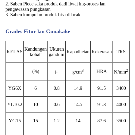
2. Saben Piece saka produk dadi liwat ing-proses lan
pengawasan pungkasan
3. Saben kumpulan produk bisa dilacak
Grades Fitur lan Gunakake
Kandungan
Ukuran
KELAS
Kapadhetan
Kekerasan
TRS
kobalt
gandum
3
2
(%)
μ
HRA
g/cm
N/mm
YG6X
6
0.8
14.9
91.5
3400
YL10.2
10
0.6
14.5
91.8
4000
YG15
15
1.2
14
87.6
3500