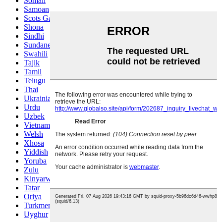
Somali
Samoan
Scots Gaelic
Shona
Sindhi
Sundanese
Swahili
Tajik
Tamil
Telugu
Thai
Ukrainian
Urdu
Uzbek
Vietnamese
Welsh
Xhosa
Yiddish
Yoruba
Zulu
Kinyarwanda
Tatar
Oriya
Turkmen
Uyghur