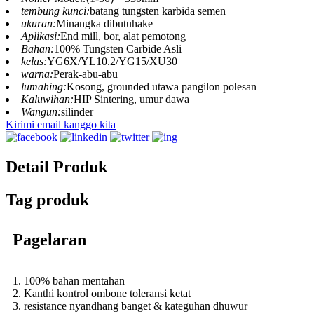
tembung kunci:
batang tungsten karbida semen
ukuran:
Minangka dibutuhake
Aplikasi:
End mill, bor, alat pemotong
Bahan:
100% Tungsten Carbide Asli
kelas:
YG6X/YL10.2/YG15/XU30
warna:
Perak-abu-abu
lumahing:
Kosong, grounded utawa pangilon polesan
Kaluwihan:
HIP Sintering, umur dawa
Wangun:
silinder
Kirimi email kanggo kita
Detail Produk
Tag produk
Pagelaran
1. 100% bahan mentahan
2. Kanthi kontrol ombone toleransi ketat
3. resistance nyandhang banget & kateguhan dhuwur