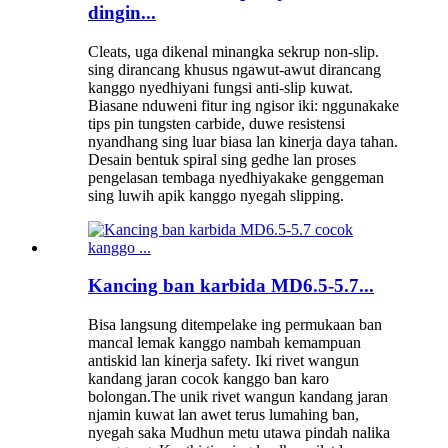
dingin...
Cleats, uga dikenal minangka sekrup non-slip.
sing dirancang khusus ngawut-awut dirancang
kanggo nyedhiyani fungsi anti-slip kuwat.
Biasane nduweni fitur ing ngisor iki: nggunakake
tips pin tungsten carbide, duwe resistensi
nyandhang sing luar biasa lan kinerja daya tahan.
Desain bentuk spiral sing gedhe lan proses
pengelasan tembaga nyedhiyakake genggeman
sing luwih apik kanggo nyegah slipping.
Kancing ban karbida MD6.5-5.7...
Bisa langsung ditempelake ing permukaan ban
mancal lemak kanggo nambah kemampuan
antiskid lan kinerja safety. Iki rivet wangun
kandang jaran cocok kanggo ban karo
bolongan.The unik rivet wangun kandang jaran
njamin kuwat lan awet terus lumahing ban,
nyegah saka Mudhun metu utawa pindah nalika