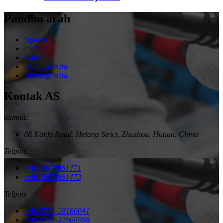
Pandhu arah
Ngarep
Produk
Kabar
Babagan Kita
Hubungi Kita
Kontak AS
alamat:
88 Kaide Road, Hetang Strict, Zhuzhou, Hunan, China
Telpon:
+8618670861471
+8618670861473
Telpon:
+86 0731-28160041
+86 0731-22966998