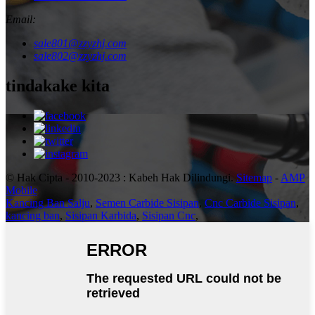
Email:
sale801@zzyzhj.com
sale802@zzyzhj.com
tindakake kita
© Hak Cipta - 2010-2023 : Kabeh Hak Dilindungi.
Sitemap
-
AMP
Mobile
Kancing Ban Salju
,
Semen Carbide Sisipan
,
Cnc Carbide Sisipan
,
kancing ban
,
Sisipan Karbida
,
Sisipan Cnc
,