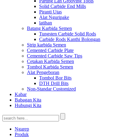
Parting Lan Grooving Tools
Solid Carbide End Mills
Piranti Utas
Alat Nguripake
latihan
Batang Karbida Semen
Tungsten Carbide Solid Rods
Carbide Rods Kanthi Bolongan
Strip karbida Semen
Cemented Carbide Plate
Cemented Carbide Saw Tips
Cetakan Karbida Semen
Tombol Karbida Semen
Alat Pengeboran
Tombol Bor Bits
DTH Drill Bits
Non-Standar Customized
Kabar
Babagan Kita
Hubungi Kita
Ngarep
Produk